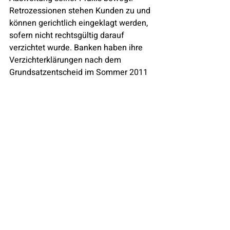
Retrozessionen stehen Kunden zu und 
können gerichtlich eingeklagt werden, 
sofern nicht rechtsgültig darauf 
verzichtet wurde. Banken haben ihre 
Verzichterklärungen nach dem 
Grundsatzentscheid im Sommer 2011 
ausrichtet. In Anbetracht dessen und 
der zehnjährigen Verjährungsfrist des 
Anspruches, empfiehlt es sich für so 
manchen Bankkunden, in Sachen 
Rückforderung von Retrozessionen so 
schnell wie möglich tätig zu werden. 
Unsere Kanzlei verfügt über das nötige 
Know-How und kümmert sich für Sie 
darum, Ihren Anspruch auf 
Rückerstattung der Retrozessionen 
durchzusetzen.
Elmaliah
Anwaltskanzlei
Anwalt
Schweiz
Finanzen